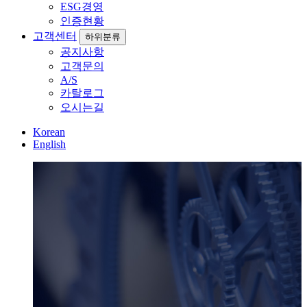
ESG경영
인증현황
고객센터
하위분류
공지사항
고객문의
A/S
카탈로그
오시는길
Korean
English