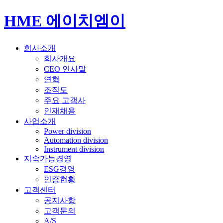
HME 에이치엠이
회사소개
회사개요
CEO 인사말
연혁
조직도
주요 고객사
인재채용
사업소개
Power division
Automation division
Instrument division
지속가능경영
ESG경영
인증현황
고객센터
공지사항
고객문의
A/S