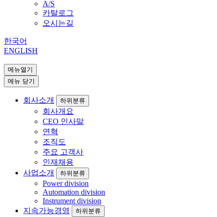
A/S
카탈로그
오시는길
한국어
ENGLISH
메뉴열기
메뉴 닫기
회사소개
하위분류
회사개요
CEO 인사말
연혁
조직도
주요 고객사
인재채용
사업소개
하위분류
Power division
Automation division
Instrument division
지속가능경영
하위분류